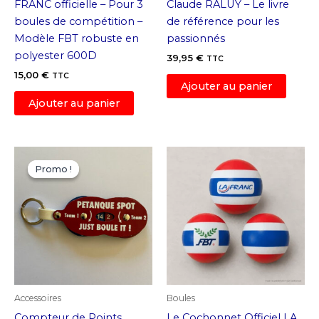
FRANC officielle – Pour 3
Claude RALUY – Le livre
boules de compétition –
de référence pour les
Modèle FBT robuste en
passionnés
polyester 600D
39,95
€
TTC
15,00
€
TTC
Ajouter au panier
Ajouter au panier
Promo !
Promo !
Accessoires
Boules
Compteur de Points
Le Cochonnet Officiel LA