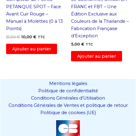
PETANQUE SPOT – Face
FRANC et FBT – Une
Avant Cuir Rouge –
Édition Exclusive aux
Manuel à Molettes (0 à 13
Couleurs de la Thaïlande –
Points)
Fabrication Française
d’Exception
Le
Le
12,00
€
10,00
€
TTC
prix
prix
5,00
€
TTC
initial
actuel
Ajouter au panier
était :
est :
Ajouter au panier
12,00 €.
10,00 €.
Mentions légales
Politique de confidentialité
Conditions Générales d’Utilisation
Conditions Générales de Ventes et politique de retour
Politique de cookies (UE)