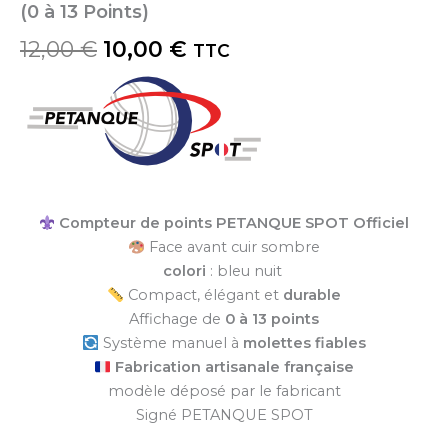
(0 à 13 Points)
Le
Le
12,00
€
10,00
€
TTC
prix
prix
initial
actuel
était :
est :
12,00 €.
10,00 €.
Compteur de points PETANQUE SPOT Officiel
Face avant cuir sombre
colori
: bleu nuit
Compact, élégant et
durable
Affichage de
0 à 13 points
Système manuel à
molettes fiables
Fabrication artisanale française
modèle déposé par le fabricant
Signé PETANQUE SPOT