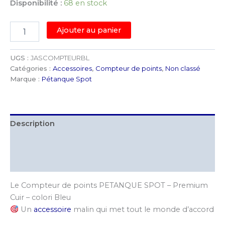
Disponibilité :
68 en stock
quantité
Ajouter au panier
de
Compteur
de
UGS :
JASCOMPTEURBL
Points
Catégories :
Accessoires
,
Compteur de points
,
Non classé
PETANQUE
Marque :
Pétanque Spot
SPOT
–
Face
Avant
Description
Cuir
Bleu
Informations complémentaires
-
Manuel
Avis (0)
à
Molettes
Le Compteur de points PETANQUE SPOT – Premium
(0
à
Cuir – colori Bleu
13
Un
accessoire
malin qui met tout le monde d’accord
Points)