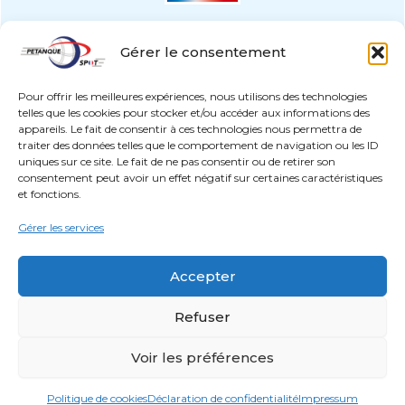
Gérer le consentement
Pour offrir les meilleures expériences, nous utilisons des technologies
telles que les cookies pour stocker et/ou accéder aux informations des
appareils. Le fait de consentir à ces technologies nous permettra de
traiter des données telles que le comportement de navigation ou les ID
uniques sur ce site. Le fait de ne pas consentir ou de retirer son
paiement sécurisé
consentement peut avoir un effet négatif sur certaines caractéristiques
et fonctions.
Copyright © 2026 Pétanque Spot France
Gérer les services
PETANQUE SPOT – Qui sommes-nous ?
Charte éthique et environnementale
Accepter
pour nous contacter :
Refuser
contact@petanque-spot.com
Siège social : 235 chemin du Julien, 38440 Moidieu-
Voir les préférences
Détourbe – France
Politique de cookies
Déclaration de confidentialité
Impressum