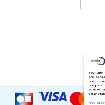
Pour offrir 
cookies pour
consentir à 
comportement
ou de retire
caractéristi
Gérer les se