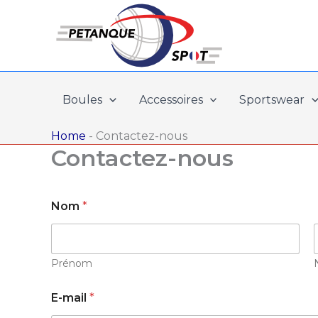
Aller
au
contenu
Boules
Accessoires
Sportswear
Home
-
Contactez-nous
Contactez-nous
Nom
*
Prénom
o
E-mail
*
u
E