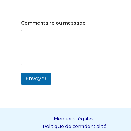
-
m
a
i
Commentaire ou message
l
E
-
m
a
i
l
Envoyer
Mentions légales
Politique de confidentialité