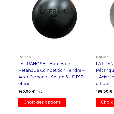
Boules
Boules
LA FRANC SB – Boules de
LA FRANC
Pétanque Compétition Tendre –
Pétanque
Acier Carbone – Set de 3 – FIPJP
– Acier I
officiel
officiel
140,00
€
188,00
€
TTC
Ce
Choix des options
Choix
produit
a