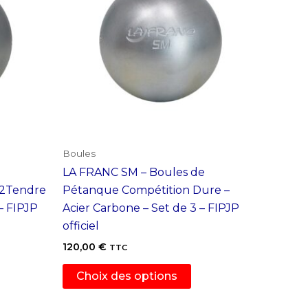
Boules
LA FRANC SM – Boules de
/2Tendre
Pétanque Compétition Dure –
– FIPJP
Acier Carbone – Set de 3 – FIPJP
officiel
120,00
€
TTC
Ce
Choix des options
duit
produit
a