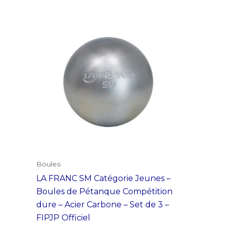
plusieurs
variations.
Les
options
peuvent
être
choisies
sur
la
page
du
produit
Boules
LA FRANC SM Catégorie Jeunes –
Boules de Pétanque Compétition
dure – Acier Carbone – Set de 3 –
FIPJP Officiel