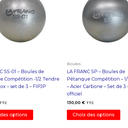
Boules
 SS-01 – Boules de
LA FRANC SP – Boules de
 Compétition -1/2 Tendre
Pétanque Compétition – 1
nox – set de 3 – FIPJP
– Acier Carbone – Set de 3 
officiel
130,00
€
TTC
TTC
Ce
Ce
 des options
Choix des options
produit
pro
a
a