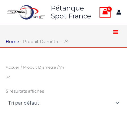
Aller
Pétanque
au
Spot France
contenu
Home
-
Produit Diamètre
-
74
Accueil
/ Produit Diamètre / 74
74
5 résultats affichés