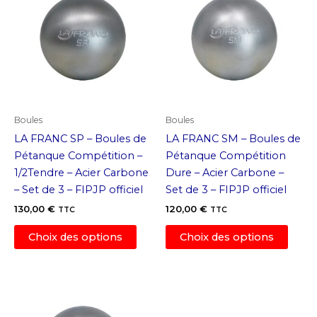
Les
Les
options
optio
peuvent
peuv
être
être
choisies
chois
sur
sur
la
la
page
page
Boules
Boules
du
du
LA FRANC SP – Boules de
LA FRANC SM – Boules de
produit
produ
Pétanque Compétition –
Pétanque Compétition
1/2Tendre – Acier Carbone
Dure – Acier Carbone –
– Set de 3 – FIPJP officiel
Set de 3 – FIPJP officiel
130,00
€
120,00
€
TTC
TTC
Ce
Ce
Choix des options
Choix des options
produit
produ
a
a
plusieurs
plusi
variations.
variat
Les
Les