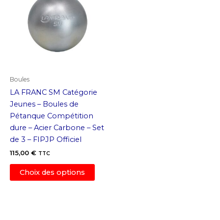
options
optio
peuvent
peuv
être
être
choisies
chois
sur
sur
la
la
page
page
Boules
du
du
LA FRANC SM Catégorie
produit
produ
Jeunes – Boules de
Pétanque Compétition
dure – Acier Carbone – Set
de 3 – FIPJP Officiel
115,00
€
TTC
Ce
Choix des options
produit
a
plusieurs
variations.