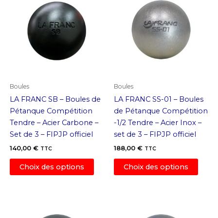
Boules
Boules
LA FRANC SB – Boules de
LA FRANC SS-01 – Boules
Pétanque Compétition
de Pétanque Compétition
Tendre – Acier Carbone –
-1/2 Tendre – Acier Inox –
Set de 3 – FIPJP officiel
set de 3 – FIPJP officiel
140,00
€
188,00
€
TTC
TTC
Ce
Ce
Choix des options
Choix des options
produit
produ
a
a
plusieurs
plusi
variations.
variat