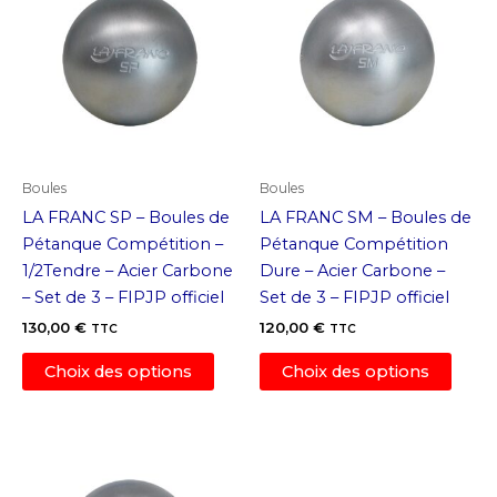
Les
Les
options
optio
peuvent
peuv
être
être
choisies
chois
sur
sur
la
la
page
page
Boules
Boules
du
du
LA FRANC SP – Boules de
LA FRANC SM – Boules de
produit
produ
Pétanque Compétition –
Pétanque Compétition
1/2Tendre – Acier Carbone
Dure – Acier Carbone –
– Set de 3 – FIPJP officiel
Set de 3 – FIPJP officiel
130,00
€
120,00
€
TTC
TTC
Ce
Ce
Choix des options
Choix des options
produit
produ
a
a
plusieurs
plusi
variations.
variat
Les
Les