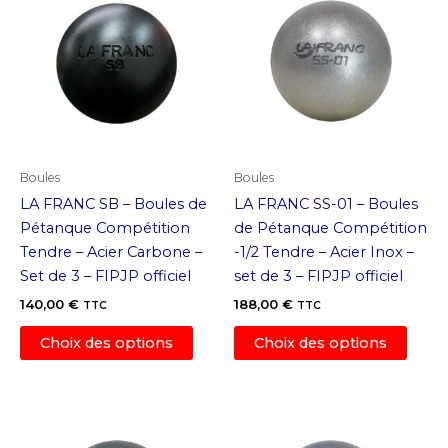
Boules
Boules
LA FRANC SB – Boules de
LA FRANC SS-01 – Boules
Pétanque Compétition
de Pétanque Compétition
Tendre – Acier Carbone –
-1/2 Tendre – Acier Inox –
Set de 3 – FIPJP officiel
set de 3 – FIPJP officiel
140,00
€
188,00
€
TTC
TTC
Ce
Ce
Choix des options
Choix des options
produit
produ
a
a
plusieurs
plusi
variations.
variat