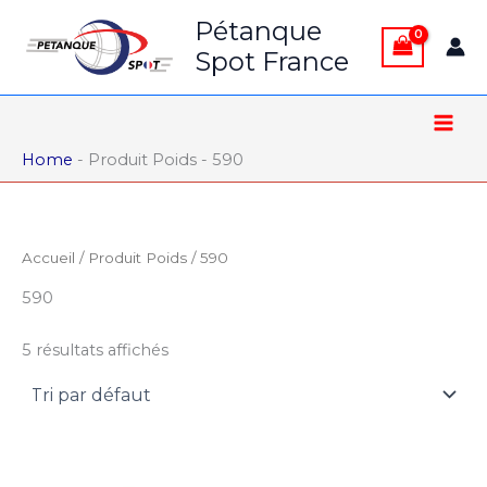
Aller
Pétanque
au
Spot France
contenu
Home
-
Produit Poids
-
590
Accueil
/ Produit Poids / 590
590
5 résultats affichés