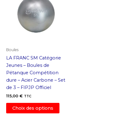
options
optio
peuvent
peuv
être
être
choisies
chois
sur
sur
la
la
page
page
Boules
du
du
LA FRANC SM Catégorie
produit
produ
Jeunes – Boules de
Pétanque Compétition
dure – Acier Carbone – Set
de 3 – FIPJP Officiel
115,00
€
TTC
Ce
Choix des options
produit
a
plusieurs
variations.