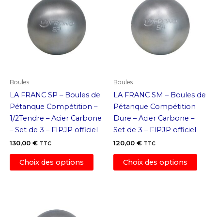
Les
Les
options
optio
peuvent
peuv
être
être
choisies
chois
sur
sur
la
la
page
page
Boules
Boules
du
du
LA FRANC SP – Boules de
LA FRANC SM – Boules de
produit
produ
Pétanque Compétition –
Pétanque Compétition
1/2Tendre – Acier Carbone
Dure – Acier Carbone –
– Set de 3 – FIPJP officiel
Set de 3 – FIPJP officiel
130,00
€
120,00
€
TTC
TTC
Ce
Ce
Choix des options
Choix des options
produit
produ
a
a
plusieurs
plusi
variations.
variat
Les
Les