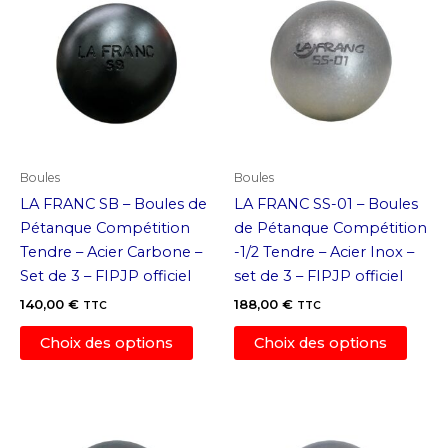
Boules
Boules
LA FRANC SB – Boules de
LA FRANC SS-01 – Boules
Pétanque Compétition
de Pétanque Compétition
Tendre – Acier Carbone –
-1/2 Tendre – Acier Inox –
Set de 3 – FIPJP officiel
set de 3 – FIPJP officiel
140,00
€
188,00
€
TTC
TTC
Ce
Ce
Choix des options
Choix des options
produit
produ
a
a
plusieurs
plusi
variations.
variat