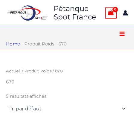
Aller
Pétanque
au
Spot France
contenu
Home
-
Produit Poids
-
670
Accueil
/ Produit Poids / 670
670
5 résultats affichés