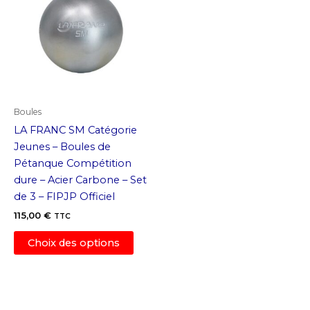
options
optio
peuvent
peuv
être
être
choisies
chois
sur
sur
la
la
page
page
Boules
du
du
LA FRANC SM Catégorie
produit
produ
Jeunes – Boules de
Pétanque Compétition
dure – Acier Carbone – Set
de 3 – FIPJP Officiel
115,00
€
TTC
Ce
Choix des options
produit
a
plusieurs
variations.