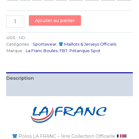
quantité
Ajouter au panier
de
LA
FRANC
UGS :
ND
–
Catégories :
Sportswear
,
Maillots & Jerseys Officiels
1ère
Marque :
La Franc Boules
,
FBT
,
Pétanque Spot
Collection
Officielle
de
Polos
Description
-
Made
Informations complémentaires
by
FBT
-
4
Designs
Exclusifs
aux
Couleurs
Polos LA FRANC – 1ère Collection Officielle