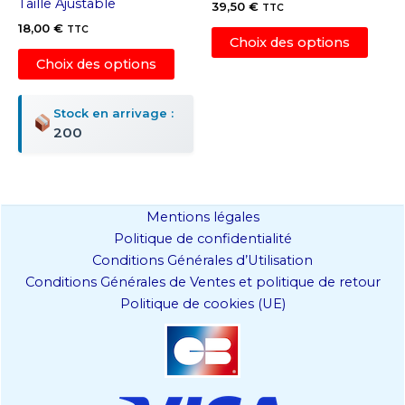
Taille Ajustable
39,50
€
TTC
18,00
€
Ce
TTC
Choix des options
Ce
produ
Choix des options
produit
a
a
plusi
Stock en arrivage :
plusieurs
variat
200
variations.
Les
Les
optio
options
peuv
peuvent
être
Mentions légales
être
chois
Politique de confidentialité
choisies
sur
Conditions Générales d’Utilisation
sur
la
Conditions Générales de Ventes et politique de retour
la
page
Politique de cookies (UE)
page
du
du
produ
produit