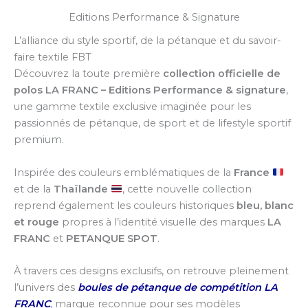
Françaises
Editions Performance & Signature
&
Thaïlandaises
L’alliance du style sportif, de la pétanque et du savoir-
-
faire textile FBT
Tailles
Découvrez la toute première
collection officielle de
EU/US
polos LA FRANC – Editions Performance & signature
,
une gamme textile exclusive imaginée pour les
passionnés de pétanque, de sport et de lifestyle sportif
premium.
Inspirée des couleurs emblématiques de la
France
et de la
Thaïlande
, cette nouvelle collection
reprend également les couleurs historiques
bleu, blanc
et rouge
propres à l’identité visuelle des marques
LA
FRANC
et
PETANQUE SPOT
.
À travers ces designs exclusifs, on retrouve pleinement
l’univers des
boules de pétanque de compétition LA
FRANC
, marque reconnue pour ses modèles