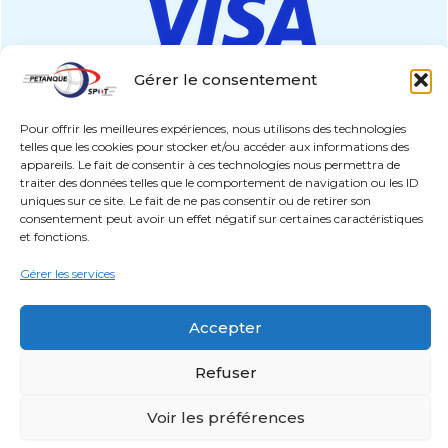
Gérer le consentement
Pour offrir les meilleures expériences, nous utilisons des technologies
telles que les cookies pour stocker et/ou accéder aux informations des
paiement sécurisé
appareils. Le fait de consentir à ces technologies nous permettra de
traiter des données telles que le comportement de navigation ou les ID
uniques sur ce site. Le fait de ne pas consentir ou de retirer son
Copyright © 2026 Pétanque Spot France
consentement peut avoir un effet négatif sur certaines caractéristiques
et fonctions.
PETANQUE SPOT – Qui sommes-nous ?
Charte éthique et environnementale
Gérer les services
pour nous contacter :
Accepter
contact@petanque-spot.com
Siège social : 235 chemin du Julien, 38440 Moidieu-
Refuser
Détourbe – France
Voir les préférences