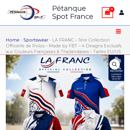
Aller
Pétanque
au
Spot France
contenu
Home
-
Sportswear
-
LA FRANC – 1ère Collection
Officielle de Polos – Made by FBT – 4 Designs Exclusifs
aux Couleurs Françaises & Thaïlandaises – Tailles EU/US