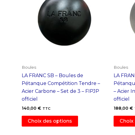
Boules
Boules
LA FRANC SB – Boules de
LA FRANC
Pétanque Compétition Tendre –
Pétanque
Acier Carbone – Set de 3 – FIPJP
– Acier I
officiel
officiel
140,00
€
188,00
€
TTC
Ce
Choix des options
Choix
produit
a