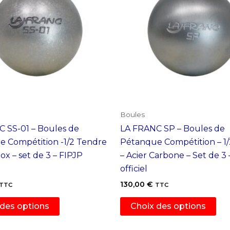
Boules
 SS-01 – Boules de
LA FRANC SP – Boules de
 Compétition -1/2 Tendre
Pétanque Compétition – 1
nox – set de 3 – FIPJP
– Acier Carbone – Set de 3 
officiel
130,00
€
TTC
TTC
Ce
Ce
 des options
Choix des options
produit
pro
a
a