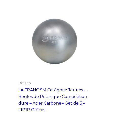
plusieurs
variations.
Les
options
peuvent
être
choisies
sur
la
page
du
produit
Boules
LA FRANC SM Catégorie Jeunes –
Boules de Pétanque Compétition
dure – Acier Carbone – Set de 3 –
FIPJP Officiel