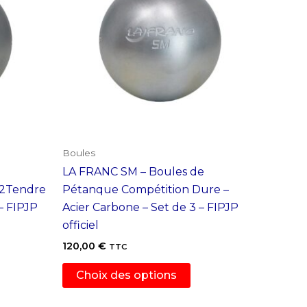
Boules
LA FRANC SM – Boules de
/2Tendre
Pétanque Compétition Dure –
– FIPJP
Acier Carbone – Set de 3 – FIPJP
officiel
120,00
€
TTC
Ce
Choix des options
duit
produit
a